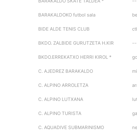
BARAKALDO SKATE TALDEA *
--
BARAKALDOKO futbol sala
be
BIDE ALDE TENIS CLUB
ct
BKDO. ZALBIDE GURUTZETA H.KIR
--
BKDO.ERREKATXO HERRI KIROL *
go
C. AJEDREZ BARAKALDO
m
C. ALPINO ARROLETZA
ar
C. ALPINO LUTXANA
lu
C. ALPINO TURISTA
ga
C. AQUADIVE SUBMARINISMO
n