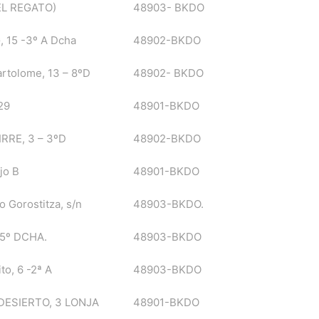
EL REGATO)
48903- BKDO
, 15 -3º A Dcha
48902-BKDO
artolome, 13 – 8ºD
48902- BKDO
29
48901-BKDO
RRE, 3 – 3ºD
48902-BKDO
jo B
48901-BKDO
o Gorostitza, s/n
48903-BKDO.
-5º DCHA.
48903-BKDO
to, 6 -2ª A
48903-BKDO
DESIERTO, 3 LONJA
48901-BKDO