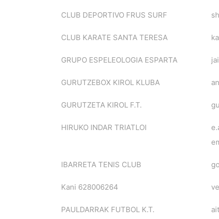
CLUB DEPORTIVO FRUS SURF
s
CLUB KARATE SANTA TERESA
ka
GRUPO ESPELEOLOGIA ESPARTA
j
GURUTZEBOX KIROL KLUBA
an
GURUTZETA KIROL F.T.
gu
HIRUKO INDAR TRIATLOI
e.
e
IBARRETA TENIS CLUB
go
Kani 628006264
v
PAULDARRAK FUTBOL K.T.
ai