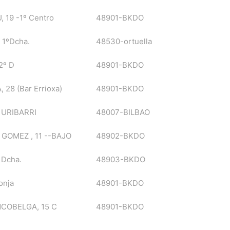
 19 -1º Centro
48901-BKDO
 1ºDcha.
48530-ortuella
-2º D
48901-BKDO
28 (Bar Errioxa)
48901-BKDO
 URIBARRI
48007-BILBAO
GOMEZ , 11 --BAJO
48902-BKDO
º Dcha.
48903-BKDO
onja
48901-BKDO
COBELGA, 15 C
48901-BKDO