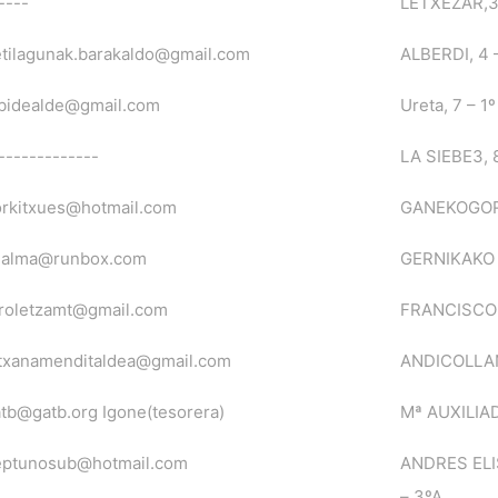
----
LETXEZAR,3
tilagunak.barakaldo@gmail.com
ALBERDI, 4 –
bidealde@gmail.com
Ureta, 7 – 1º
-------------
LA SIEBE3, 
rkitxues@hotmail.com
GANEKOGOR
ialma@runbox.com
GERNIKAKO 
roletzamt@gmail.com
FRANCISCO 
txanamenditaldea@gmail.com
ANDICOLLA
tb@gatb.org Igone(tesorera)
Mª AUXILIAD
eptunosub@hotmail.com
ANDRES ELI
– 3ºA