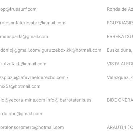
hop@frussurf.com
Ronda de Az
ratesantateresabrk@gmail.com
EGUZKIAGIR
aimeesparta@gmail.com
ERREKATXU,
donibj@gmail.com/ gurutzebox.kk@hotmail.com
Euskalduna,
rutzetakft@gmail.com
VISTA ALEGRE
aspiazu@lefevreelderecho.com /
Velazquez, 
mi25a@hotmail.com
io@yecora-mina.com Info@ibarretatenis.es
BIDE ONERA,
erdolobo@gmail.com
toralonsoromero@hotmail.com
ARAUTI,1 ( C