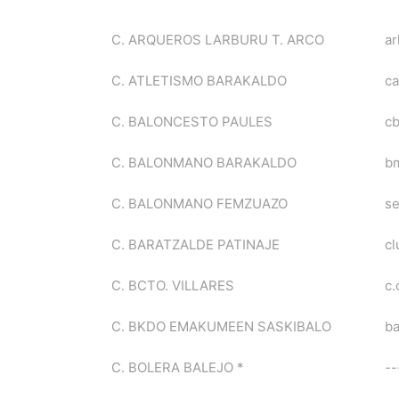
C. ARQUEROS LARBURU T. ARCO
ar
C. ATLETISMO BARAKALDO
c
C. BALONCESTO PAULES
c
C. BALONMANO BARAKALDO
bm
C. BALONMANO FEMZUAZO
se
C. BARATZALDE PATINAJE
cl
C. BCTO. VILLARES
c.
C. BKDO EMAKUMEEN SASKIBALO
ba
C. BOLERA BALEJO *
--