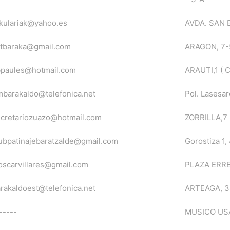
kulariak@yahoo.es
AVDA. SAN E
atbaraka@gmail.com
ARAGON, 7-
bpaules@hotmail.com
ARAUTI,1 ( C
barakaldo@telefonica.net
Pol. Lasesar
cretariozuazo@hotmail.com
ZORRILLA,7 
ubpatinajebaratzalde@gmail.com
Gorostiza 1
oscarvillares@gmail.com
PLAZA ERRE
rakaldoest@telefonica.net
ARTEAGA, 3
-----
MUSICO USA