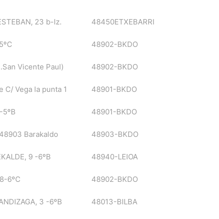
STEBAN, 23 b-Iz.
48450ETXEBARRI
5ºC
48902-BKDO
.San Vicente Paul)
48902-BKDO
e C/ Vega la punta 1
48901-BKDO
-5ºB
48901-BKDO
, 48903 Barakaldo
48903-BKDO
KALDE, 9 -6ºB
48940-LEIOA
8-6ºC
48902-BKDO
NDIZAGA, 3 -6ºB
48013-BILBA