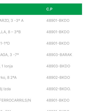
C.P
C.P
RZO, 3 -3º A
48901-BKDO
LA, 8 – 3ºB
48901-BKDO
1-1ºD
48901-BKDO
AGA, 3 -7º
48903-BARAK
 1 lonja
48903-BKDO
rko, 8 2ªA
48902-BKDO
j Izda
48902-BKDO.
 FERROCARRILS/N
48901-BKDO