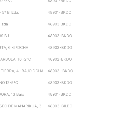
0 -5ºA
48901-BKDO
 5º B Izda.
48901-BKDO
 Izda
48903 BKDO
89 BJ.
48903-BKDO
TA, 6 -5ºDCHA
48903-BKDO
ARBOLA, 16 -2ºC
48902-BKDO
TIERRA, 4 -BAJO DCHA
48903 -BKDO
NO,12-5ºC
48903-BKDO
ORA, 13 Bajo
48901-BKDO
SEO DE MAÑARIKUA, 3
48003-BILBO