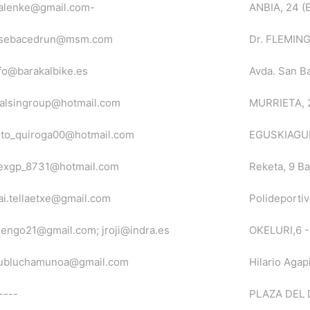
palenke@gmail.com-
ANBIA, 24 (
osebacedrun@msm.com
Dr. FLEMING
fo@barakalbike.es
Avda. San B
ialsingroup@hotmail.com
MURRIETA, 
oto_quiroga00@hotmail.com
EGUSKIAGUI
lexgp_8731@hotmail.com
Reketa, 9 Ba
ai.tellaetxe@gmail.com
Polideportiv
uengo21@gmail.com; jroji@indra.es
OKELURI,6 
lubluchamunoa@gmail.com
Hilario Agapi
----
PLAZA DEL 