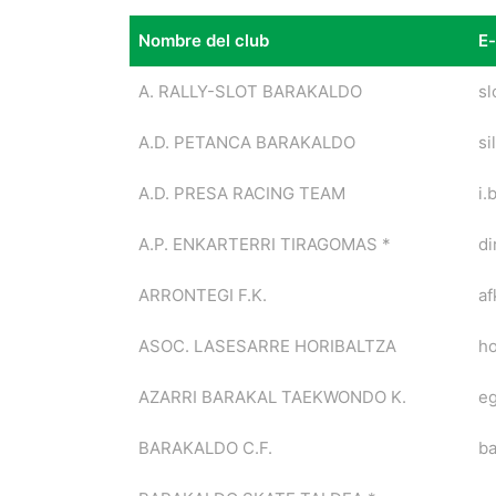
Nombre del club
E-
Nombre del club
E-
A. RALLY-SLOT BARAKALDO
sl
A.D. PETANCA BARAKALDO
si
A.D. PRESA RACING TEAM
i.
A.P. ENKARTERRI TIRAGOMAS *
di
ARRONTEGI F.K.
af
ASOC. LASESARRE HORIBALTZA
ho
AZARRI BARAKAL TAEKWONDO K.
eg
BARAKALDO C.F.
ba