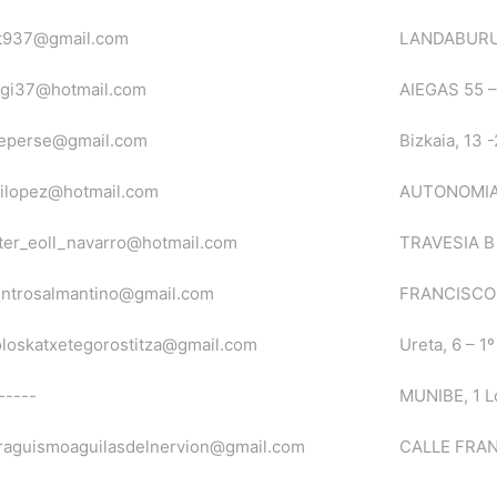
ft937@gmail.com
LANDABURU,
agi37@hotmail.com
AIEGAS 55 –
deperse@gmail.com
Bizkaia, 13 
ilopez@hotmail.com
AUTONOMIA, 
ter_eoll_navarro@hotmail.com
TRAVESIA B
entrosalmantino@gmail.com
FRANCISCO 
loskatxetegorostitza@gmail.com
Ureta, 6 – 1
-----
MUNIBE, 1 L
raguismoaguilasdelnervion@gmail.com
CALLE FRAN