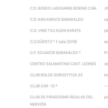
C.D. BOXEO LASESARRE BOXING C.BA
J
C.D. KAN KARATE BARAKALDO
s
C.D. VING TSU KUEN KARATE
j
C.D.GÜERTO * f. sala (2018)
as
C.F. ECUADOR BARAKALDO *
Pi
CENTRO SALMANTINO CAST. LEONES
c
CLUB BOLOS GOROSTITZA 33
bo
CLUB CAR -10 *
--
CLUB DE PIRAGÜISMO ÁGUILAS DEL
pi
NERVIÓN