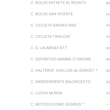
C. BOLOS KATXETE EL REGATO
j
C. BOLOS SAN VICENTE
j
C. CICLISTA BARAKA BIKE
in
C. CICLISTA TRIALCAF
tr
C. D. LAUMENDI BTT
s
C. DEPORTIVO NAMMA 31 RACING
a
C. HALTEROF. SAN LUIS de GOROST *
ib
C. INDEPENDIENTE BALONCESTO
jl
C. LUCHA MUNOA
c
C. MOTOCICLISMO SEGINUS *
--