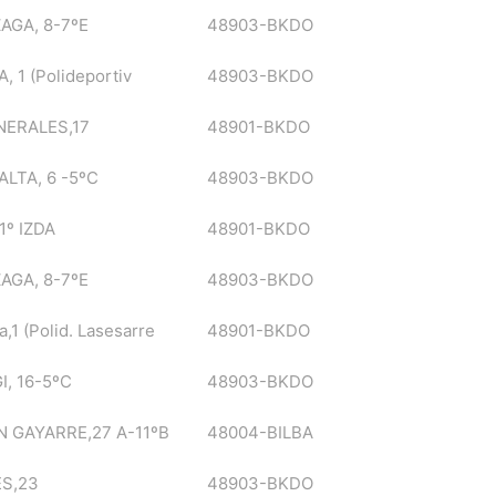
AGA, 8-7ºE
48903-BKDO
 1 (Polideportiv
48903-BKDO
NERALES,17
48901-BKDO
ALTA, 6 -5ºC
48903-BKDO
1º IZDA
48901-BKDO
AGA, 8-7ºE
48903-BKDO
a,1 (Polid. Lasesarre
48901-BKDO
, 16-5ºC
48903-BKDO
N GAYARRE,27 A-11ºB
48004-BILBA
S,23
48903-BKDO