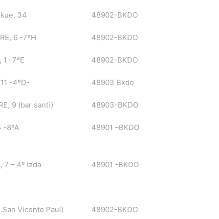
kue, 34
48902-BKDO
RE, 6 -7ºH
48902-BKDO
 1 -7ºE
48902-BKDO
 11 -4ºD-
48903 Bkdo
, 9 (bar santi)
48903-BKDO
4 -8ºA
48901 –BKDO
 7 – 4º Izda
48901 -BKDO
.San Vicente Paul)
48902-BKDO