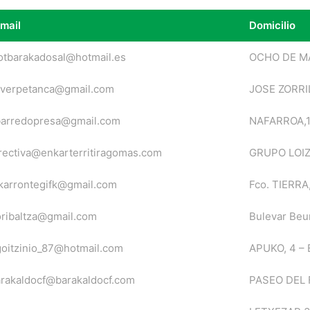
mail
Domicilio
mail
Domicilio
otbarakadosal@hotmail.es
OCHO DE MA
lverpetanca@gmail.com
JOSE ZORRIL
barredopresa@gmail.com
NAFARROA,1
rectiva@enkarterritiragomas.com
GRUPO LOIZ
karrontegifk@gmail.com
Fco. TIERRA,
ribaltza@gmail.com
Bulevar Beu
oitzinio_87@hotmail.com
APUKO, 4 – B
rakaldocf@barakaldocf.com
PASEO DEL