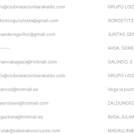
fo@clubnatacionbarakaldo.com
GRUPO LOIZ
tisticogurutzeta@gmail.com
GOROSTITZA,
kandereguillor@gmail.com
JUNTAS GE
-----
AVDA. SERR
etancabagaza@hotmail.com
GALINDO, 3 
fo@clubnatacionbarakaldo.com
GRUPO LOIZ
anros@hotmail.es
Vega la punt
userobien@hotmail.com
ZALDUNDEGI
gaztieta@hotmail.es
AVDA.JULIA
rolak@salesianoscruces.com
MAGALLANE