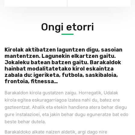
Ongi etorri
Kirolak aktibatzen laguntzen digu, sasoian
mantentzen. Lagunekin elkartzen gaitu.
Jokaleku batean batzen gaitu. Barakaldok
hainbat modalitatetako kirol eskaintza
zabala du: igeriketa, futbola, saskibaloia,
frontoia, fitnessa…
Barakaldon kirola gustatzen zaigu. Horregatik, Udalak
kirola egitea eskuragarriagoa izatea nahi du, batez ere
gazteentzat. Ahalik eta etekin handiena atera behar diegu
gure instalazioei, eta jakin behar dugu eguneratze bat edo
beste behar dutela.
Barakaldoko alkate naizen aldetik, argi dago nire