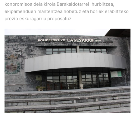
konpromisoa dela kirola Barakaldotarrei hurbiltzea,
ekipamenduen mantentzea hobetuz eta horiek erabiltzeko
prezio eskuragarria proposatuz.