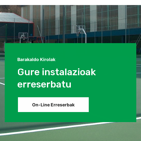
Barakaldo Kirolak
Gure instalazioak
erreserbatu
On-Line Erreserbak