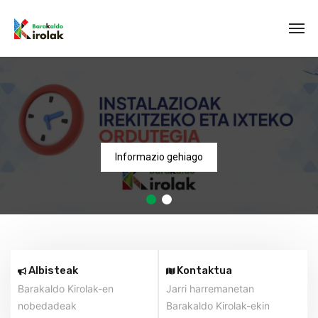
Informazio gehiago
Albisteak
Kontaktua
Barakaldo Kirolak-en
Jarri harremanetan
nobedadeak
Barakaldo Kirolak-ekin