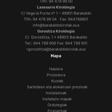
Tlfn: 94 478 99 00
Lasesarre Kiroldegia
C/ Vega la Punta nº 1 – 48901 Barakaldo
Tlfn: 94 478 99 04 Fax: 944789901
info@barakaldokirolak.eus
Gorostiza Kiroldegia
C/ Gorostitza, 1 • 48903 Barakaldo
Tel.: 944 789 906 Fax: 944 789 901
rgorostitza@barakaldokirolak.eus
Mapa
Hasiera
Prozedura
Kuotak
Sarbideen eta alokairuen prezioak
Instalazioak
Instalazio mapak
Ordutegiak
Erreserbak