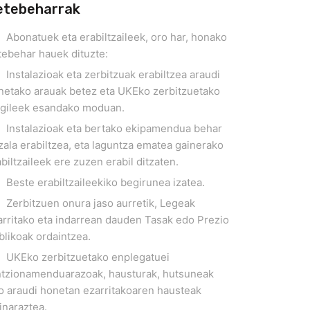
etebeharrak
Abonatuek eta erabiltzaileek, oro har, honako
tebehar hauek dituzte:
Instalazioak eta zerbitzuak erabiltzea araudi
netako arauak betez eta UKEko zerbitzuetako
ngileek esandako moduan.
Instalazioak eta bertako ekipamendua behar
ala erabiltzea, eta laguntza ematea gainerako
biltzaileek ere zuzen erabil ditzaten.
Beste erabiltzaileekiko begirunea izatea.
Zerbitzuen onura jaso aurretik, Legeak
arritako eta indarrean dauden Tasak edo Prezio
blikoak ordaintzea.
UKEko zerbitzuetako enplegatuei
ntzionamenduarazoak, hausturak, hutsuneak
o araudi honetan ezarritakoaren hausteak
inaraztea.