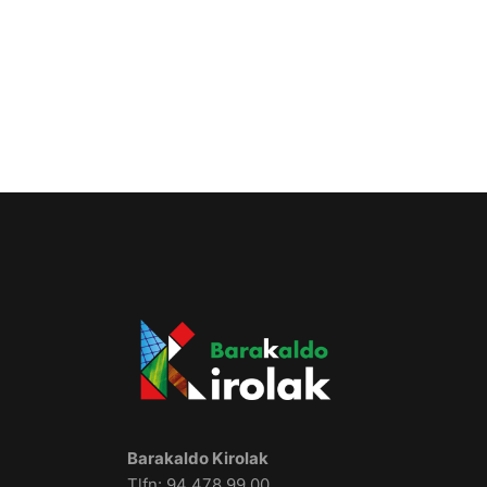
Barakaldo Kirolak
Tlfn: 94 478 99 00