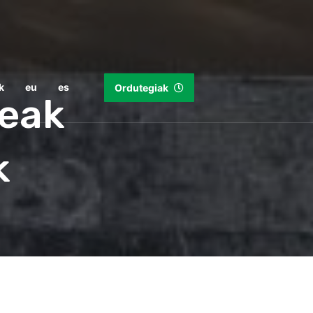
k
eu
es
Ordutegiak
deak
k