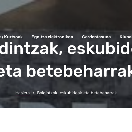
k / Kurtsoak
Egoitza elektronikoa
Gardentasuna
Kluba
dintzak, eskubi
eta betebeharra
Hasiera
Baldintzak, eskubideak eta betebeharrak