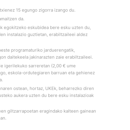
txienez 15 egungo zigorra izango du.
maitzen da.
k egokitzeko eskubidea bere esku uzten du,
n instalazio guztietan, erabiltzaileei aldez
 beste programaturiko jarduerengatik,
n daitekeela jakinarazten zaie erabiltzaileei.
ie igerilekuko sarreretan (2,00 € ume
dago, eskola-ordutegiaren barruan eta gehienez
a.
unaren ostean, hortaz, UKEk, beharrezko diren
 husteko aukera uzten du bere esku instalazioak
een giltzarrapoetan eragindako kalteen gainean
oan.