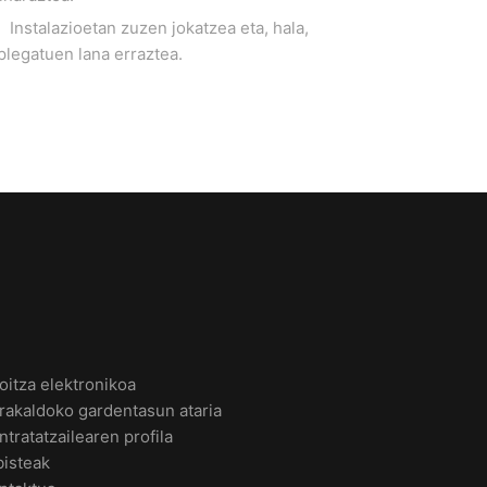
Instalazioetan zuzen jokatzea eta, hala,
plegatuen lana erraztea.
oitza elektronikoa
rakaldoko gardentasun ataria
ntratatzailearen profila
bisteak