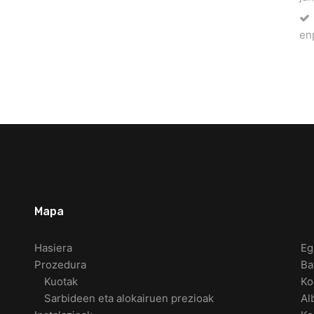
en
Mapa
Hasiera
Eg
Prozedura
Ba
Kuotak
Ko
Sarbideen eta alokairuen prezioak
Al