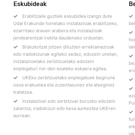
Eskubideak
B
Erabiltzaile guztiek eskubidea izango dute
Udal Erakunde honetako instalazioak erabiltzeko,
be
ezarritako arauen arabera eta instalazioak
jendearentzat irekita daudeneko orduetan.
ho
Bidezkotzat jotzen dituzten erreklamazioak
la
edo iradokizunak egiteko xedez, edozein unetan,
instalazioetako zerbitzuetako edozein
bez
enplegaturi nor den esateko eskaera egitea.
era
UKEko zerbitzuetako enplegatuek begirune
osoa erakustea eta zuzentasunez eta atseginez
tratatzea.
ez
Instalazioei edo zerbitzuei buruzko edozein
Pu
zalantza, iradokizun edo kexa aurkeztea UKEren
aurrean.
fu
ed
jak