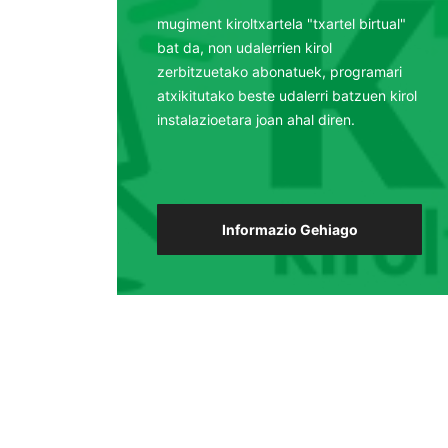
mugiment kiroltxartela "txartel birtual"
bat da, non udalerrien kirol
zerbitzuetako abonatuek, programari
atxikitutako beste udalerri batzuen kirol
instalazioetara joan ahal diren.
Informazio Gehiago