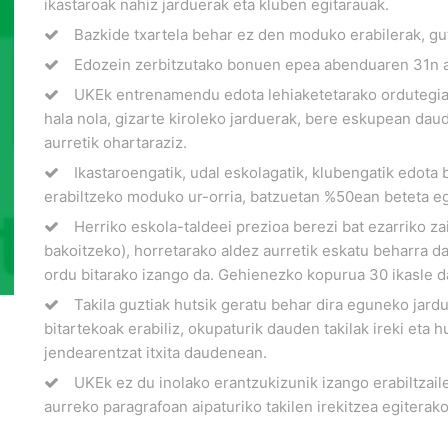
ikastaroak nahiz jarduerak eta kluben egitarauak.
Bazkide txartela behar ez den moduko erabilerak, gu
Edozein zerbitzutako bonuen epea abenduaren 31n a
UKEk entrenamendu edota lehiaketetarako ordutegia
hala nola, gizarte kiroleko jarduerak, bere eskupean daude
aurretik ohartaraziz.
Ikastaroengatik, udal eskolagatik, klubengatik edota
erabiltzeko moduko ur-orria, batzuetan %50ean beteta ego
Herriko eskola-taldeei prezioa berezi bat ezarriko za
bakoitzeko), horretarako aldez aurretik eskatu beharra 
ordu bitarako izango da. Gehienezko kopurua 30 ikasle d
Takila guztiak hutsik geratu behar dira eguneko jard
bitartekoak erabiliz, okupaturik dauden takilak ireki eta
jendearentzat itxita daudenean.
UKEk ez du inolako erantzukizunik izango erabiltzail
aurreko paragrafoan aipaturiko takilen irekitzea egiterak