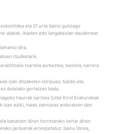
a ezkontidea eta 21 urte baino gutxiago
me-alabak, ikasten edo langabezian daudenean
beharko dira.
atuen itzulketarik.
rabiltzaile txartela aurkeztea, bestela, sarrera
ek izan ditzaketen istripuez, baldin eta
u ez dutelako gertatzen bada.
xiagoko haurrak sartzea (Udal Kirol Erakundeak
 izan ezik), haiek zaintzeaz arduratzen den
ola banatzen diren horretarako behar diren
telako jarduerak errespetatuz: bainu librea,