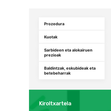
Prozedura
Kuotak
Sarbideen eta alokairuen
prezioak
Baldintzak, eskubideak eta
betebeharrak
Kiroltxartela