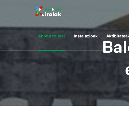
Abona zaitez!
Instalazioak
Aktibitatea
Bal