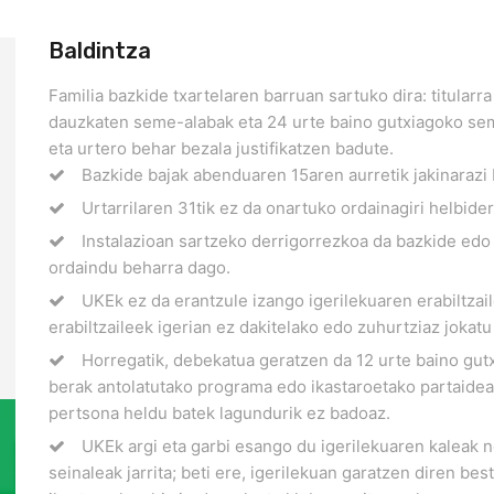
Baldintza
Familia bazkide txartelaren barruan sartuko dira: titularr
dauzkaten seme-alabak eta 24 urte baino gutxiagoko se
eta urtero behar bezala justifikatzen badute.
Bazkide bajak abenduaren 15aren aurretik jakinarazi 
Urtarrilaren 31tik ez da onartuko ordainagiri helbider
Instalazioan sartzeko derrigorrezkoa da bazkide edo e
ordaindu beharra dago.
UKEk ez da erantzule izango igerilekuaren erabiltzaile
erabiltzaileek igerian ez dakitelako edo zuhurtziaz jokat
Horregatik, debekatua geratzen da 12 urte baino gut
berak antolatutako programa edo ikastaroetako partaideak
pertsona heldu batek lagundurik ez badoaz.
UKEk argi eta garbi esango du igerilekuaren kaleak n
seinaleak jarrita; beti ere, igerilekuan garatzen diren bes