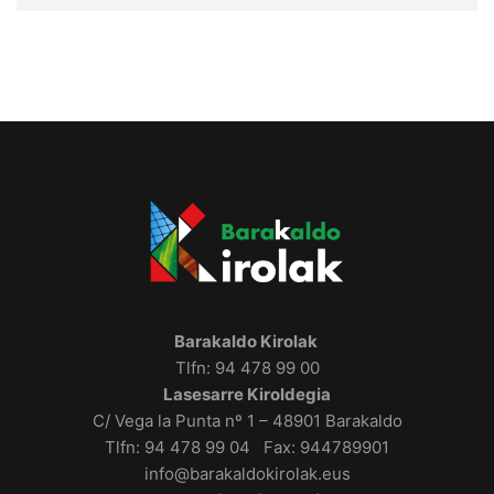
Barakaldo Kirolak
Tlfn: 94 478 99 00
Lasesarre Kiroldegia
C/ Vega la Punta nº 1 – 48901 Barakaldo
Tlfn: 94 478 99 04 Fax: 944789901
info@barakaldokirolak.eus