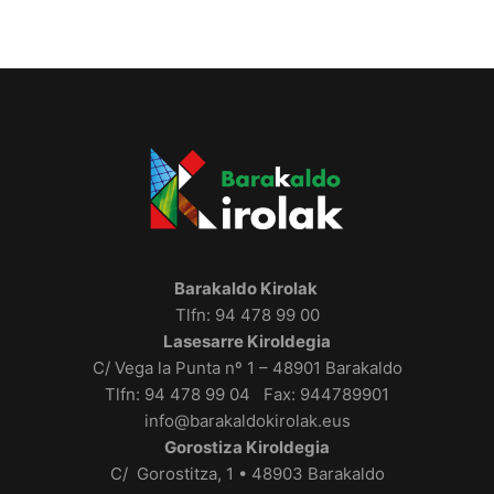
Barakaldo Kirolak
Tlfn: 94 478 99 00
Lasesarre Kiroldegia
C/ Vega la Punta nº 1 – 48901 Barakaldo
Tlfn: 94 478 99 04 Fax: 944789901
info@barakaldokirolak.eus
Gorostiza Kiroldegia
C/ Gorostitza, 1 • 48903 Barakaldo