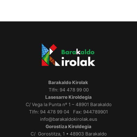
Barakaldo Kirolak
Tlfn: 94 478 99 00
Lasesarre Kiroldegia
C/ Vega la Punta nº 1 – 48901 Barakaldo
Tlfn: 94 478 99 04 Fax: 944789901
info@barakaldokirolak.eus
Gorostiza Kiroldegia
C/ Gorostitza, 1 • 48903 Barakaldo