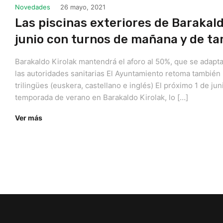
Novedades
26 mayo, 2021
Las piscinas exteriores de Barakald
junio con turnos de mañana y de ta
Barakaldo Kirolak mantendrá el aforo al 50%, que se adapta
las autoridades sanitarias El Ayuntamiento retoma también 
trilingües (euskera, castellano e inglés) El próximo 1 de juni
temporada de verano en Barakaldo Kirolak, lo […]
Ver más