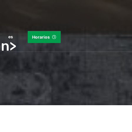
es
Horarios
an>