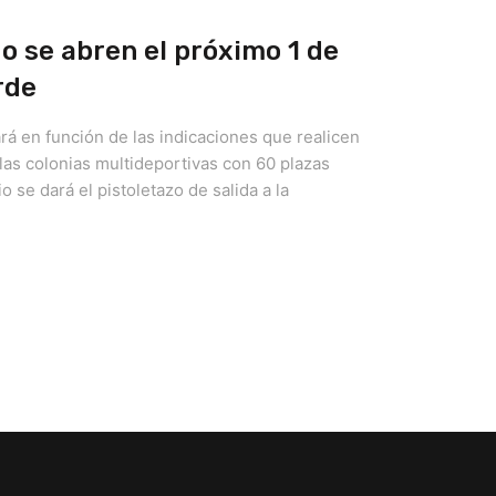
o se abren el próximo 1 de
rde
rá en función de las indicaciones que realicen
las colonias multideportivas con 60 plazas
o se dará el pistoletazo de salida a la