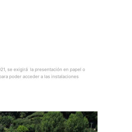
21, se exigirá la presentación en papel o
 para poder acceder a las instalaciones