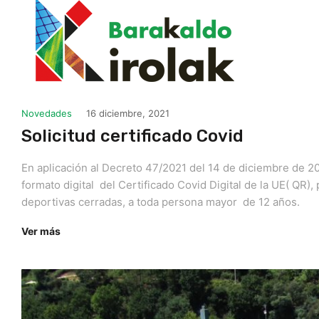
Novedades
16 diciembre, 2021
Solicitud certificado Covid
En aplicación al Decreto 47/2021 del 14 de diciembre de 20
formato digital del Certificado Covid Digital de la UE( QR),
deportivas cerradas, a toda persona mayor de 12 años.
Ver más